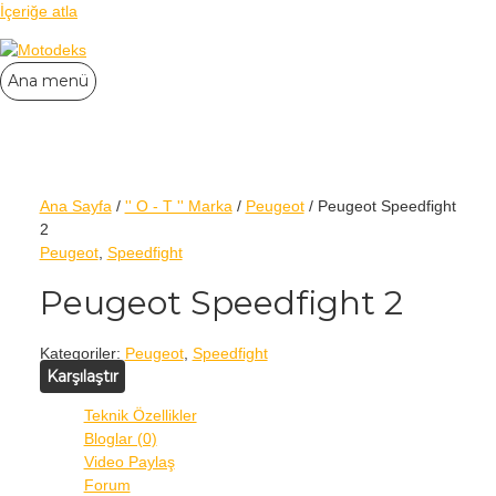
İçeriğe atla
Ana menü
Ana Sayfa
/
'' O - T '' Marka
/
Peugeot
/ Peugeot Speedfight
2
Peugeot
,
Speedfight
Peugeot Speedfight 2
Kategoriler:
Peugeot
,
Speedfight
Karşılaştır
Teknik Özellikler
Bloglar (0)
Video Paylaş
Forum