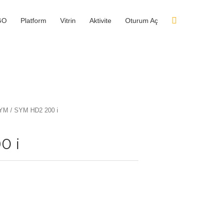
GO
Platform
Vitrin
Aktivite
Oturum Aç
YM
/ SYM HD2 200 i
0 i