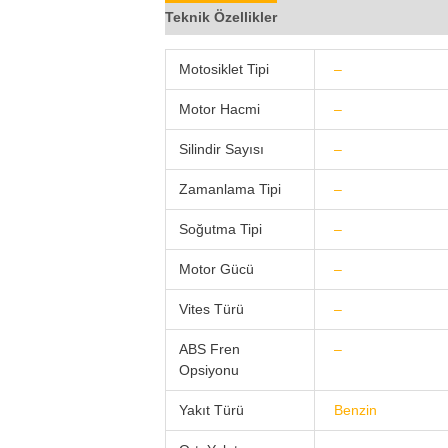
Teknik Özellikler
Bloglar (0)
Video Pa
Motosiklet Tipi
–
Motor Hacmi
–
Silindir Sayısı
–
Zamanlama Tipi
–
Soğutma Tipi
–
Motor Gücü
–
Vites Türü
–
ABS Fren
–
Opsiyonu
Yakıt Türü
Benzin