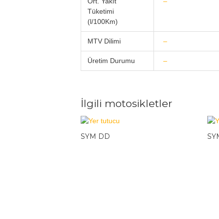
Ort. Yakıt
–
Tüketimi
(l/100Km)
MTV Dilimi
–
Üretim Durumu
–
İlgili motosikletler
SYM DD
SY