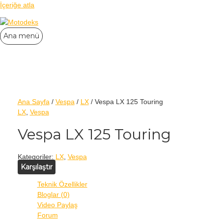
İçeriğe atla
Ana menü
Ana Sayfa
/
Vespa
/
LX
/ Vespa LX 125 Touring
LX
,
Vespa
Vespa LX 125 Touring
Kategoriler:
LX
,
Vespa
Karşılaştır
Teknik Özellikler
Bloglar (0)
Video Paylaş
Forum