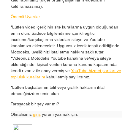
kaldırabilirsiniz (diğer ortak çalışanların videolarını
kaldıramazsınız).
Önemli Uyarılar
*
Lütfen video içeriğinin site kurallarına uygun olduğundan
emin olun. Sadece bilgilendirme içerikli eğitici
inceleme/karşılaştırma videoları siteye ve Youtube
kanalımıza eklenecektir. Uygunsuz içerik tespit edildiğinde
Motodeks, üyeliğinizi iptal etme hakkını saklı tutar.
*
Videonuz Motodeks Youtube kanalına ve/veya siteye
eklendiğinde, kişisel verileri koruma kanunu kapsamında
kendi rızanız ile onay vermiş ve
YouTube hizmet şartları ve
topluluk kurallarını
kabul etmiş sayılırsınız.
*
Lütfen başkalarının telif veya gizlilik haklarını ihlal
etmediğinizden emin olun.
Tartışacak bir şey var mı?
Olmalısınız
giriş
yorum yazmak için.