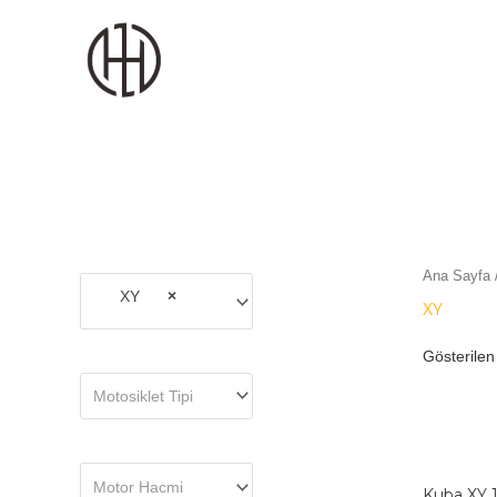
MOTODEKS
Ana Sayfa
XY
×
XY
Gösterilen
Motosiklet Tipi
Motor Hacmi
Kuba XY 