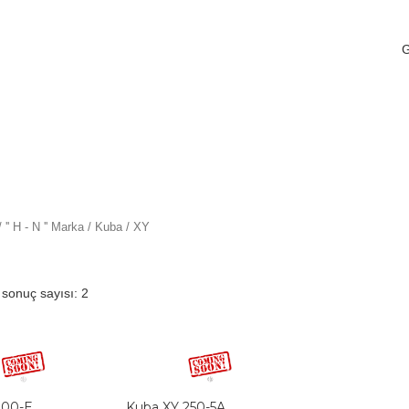
/
'' H - N '' Marka
/
Kuba
/ XY
 sonuç sayısı: 2
100-E
Kuba XY 250-5A