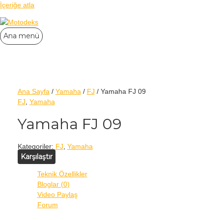
İçeriğe atla
Ana menü
Ana Sayfa
/
Yamaha
/
FJ
/ Yamaha FJ 09
FJ
,
Yamaha
Yamaha FJ 09
Kategoriler:
FJ
,
Yamaha
Karşılaştır
Teknik Özellikler
Bloglar (0)
Video Paylaş
Forum