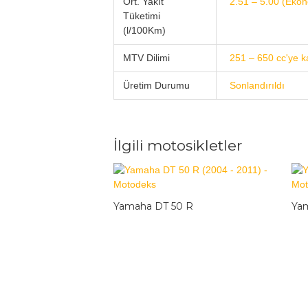
Ort. Yakıt
2.51 – 5.00 (Eko
Tüketimi
(l/100Km)
MTV Dilimi
251 – 650 cc'ye ka
Üretim Durumu
Sonlandırıldı
İlgili motosikletler
Yamaha DT 50 R
Yam