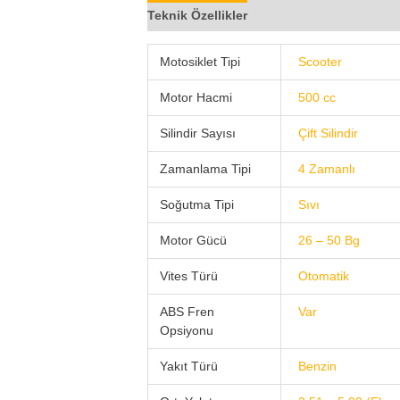
Teknik Özellikler
Bloglar (0)
Video Pa
Motosiklet Tipi
Scooter
Motor Hacmi
500 cc
Silindir Sayısı
Çift Silindir
Zamanlama Tipi
4 Zamanlı
Soğutma Tipi
Sıvı
Motor Gücü
26 – 50 Bg
Vites Türü
Otomatik
ABS Fren
Var
Opsiyonu
Yakıt Türü
Benzin