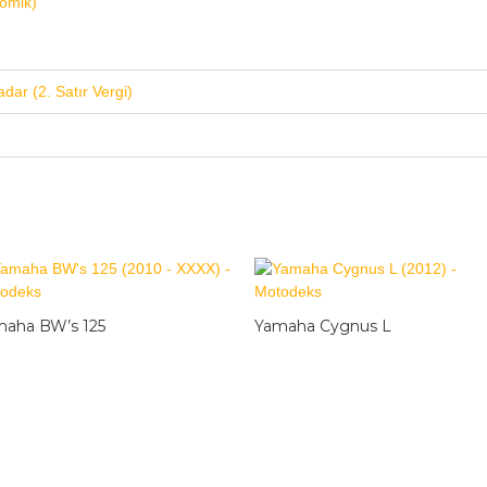
nomik)
dar (2. Satır Vergi)
aha BW’s 125
Yamaha Cygnus L