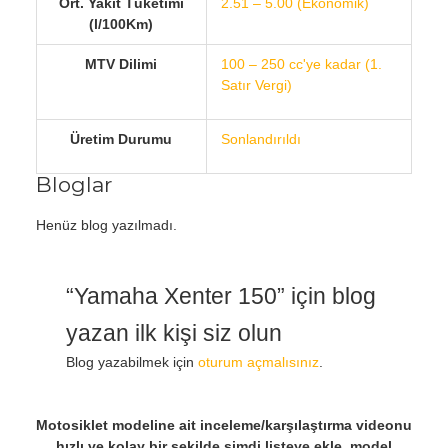
Ort. Yakıt Tüketimi
2.51 – 5.00 (Ekonomik)
(l/100Km)
MTV Dilimi
100 – 250 cc'ye kadar (1.
Satır Vergi)
Üretim Durumu
Sonlandırıldı
Bloglar
Henüz blog yazılmadı.
“Yamaha Xenter 150” için blog
yazan ilk kişi siz olun
Blog yazabilmek için
oturum açmalısınız
.
Motosiklet modeline ait inceleme/karşılaştırma videonu
hızlı ve kolay bir şekilde şimdi listeye ekle, model