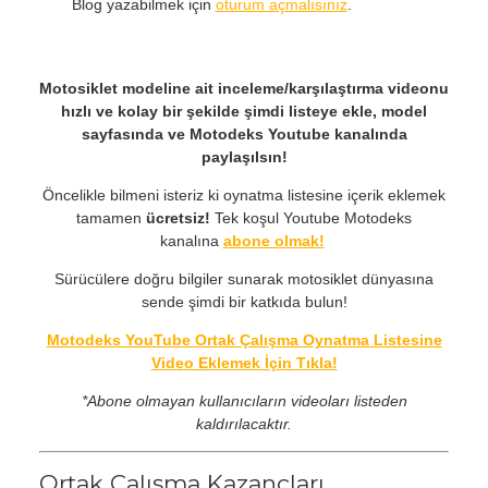
Blog yazabilmek için
oturum açmalısınız
.
Motosiklet modeline ait inceleme/karşılaştırma videonu
hızlı ve kolay bir şekilde şimdi listeye ekle, model
sayfasında ve Motodeks Youtube kanalında
paylaşılsın!
Öncelikle bilmeni isteriz ki oynatma listesine içerik eklemek
tamamen
ücretsiz!
Tek koşul Youtube Motodeks
kanalına
abone olmak!
Sürücülere doğru bilgiler sunarak motosiklet dünyasına
sende şimdi bir katkıda bulun!
Motodeks YouTube Ortak Çalışma Oynatma Listesine
Video Eklemek İçin Tıkla!
*Abone olmayan kullanıcıların videoları listeden
kaldırılacaktır.
Ortak Çalışma Kazançları