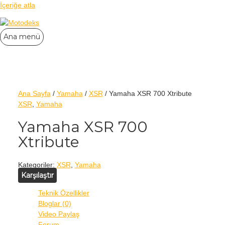
İçeriğe atla
Ana menü
Ana Sayfa
/
Yamaha
/
XSR
/ Yamaha XSR 700 Xtribute
XSR
,
Yamaha
Yamaha XSR 700
Xtribute
Kategoriler:
XSR
,
Yamaha
Karşılaştır
Teknik Özellikler
Bloglar (0)
Video Paylaş
Forum