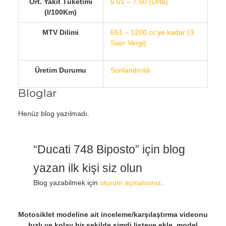
Ort. Yakıt Tüketimi
5.01 – 7.50 (Orta)
(l/100Km)
MTV Dilimi
651 – 1200 cc'ye kadar (3.
Satır Vergi)
Üretim Durumu
Sonlandırıldı
Bloglar
Henüz blog yazılmadı.
“Ducati 748 Biposto” için blog
yazan ilk kişi siz olun
Blog yazabilmek için
oturum açmalısınız
.
Motosiklet modeline ait inceleme/karşılaştırma videonu
hızlı ve kolay bir şekilde şimdi listeye ekle, model